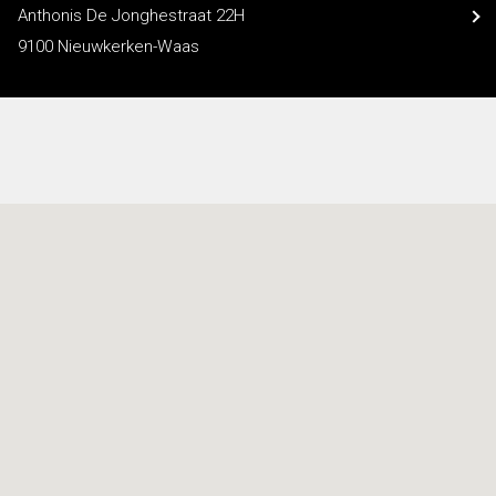
Anthonis De Jonghestraat 22H
9100 Nieuwkerken-Waas